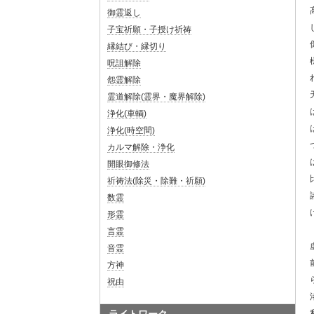
御霊返し
子宝祈願・子授け祈祷
縁結び・縁切り
呪詛解除
怨霊解除
霊道解除(霊界・魔界解除)
浄化(車輌)
浄化(時空間)
カルマ解除・浄化
開眼御修法
祈祷法(除災・除難・祈願)
数霊
形霊
言霊
音霊
方神
祝由