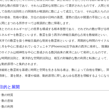
然的な数の投影であり、それらは霊的な状態において選択されたものです。人間と
して自然の法則性との関係性が根源的に数によって成立しており、それは私たちの
的や使命、性格や運命、方位の吉凶や日時の善悪、運勢の流れや開運の手段にいた
人間にまつわる所作すべては根源的に数に帰着します。
数とそのエネルギーがこの世界を構成する根本形態であり、それぞれの数が帯びる
エネルギーを数霊といいます。数霊を扱う西洋の神秘主義的な占術を数秘術といい
東洋での数霊を扱う神秘主義的な呪術を数霊術といいます。周期的な時間のサイク
と月を中心に形成されているフェニキア(Phoenicia)文字由来の西洋に発祥し、階層
のサイクルは精神性を中心に形成される数詞由来の東洋において発祥したものです
な時間的法則と、東洋的な空間的法則は、相互の対極的な数の利用と転換によって
な動的原理へと集約されます。
数秘術と数霊術を基礎に時間と空間を生きる知る者は、数によって自他を理解し、
調律し、運を開き、幸運や福徳、動的原理に即しあらゆる恩恵を増幅するようにな
目的と展開
・数の特質
・数の意味
・数の利用