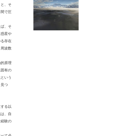
こと、そ
年間で圧
えば、そ
る惑星や
ゆる存在
、周波数
動的原理
れ固有の
然という
を見つ
生する以
識は、自
な経験の
。
すべて必