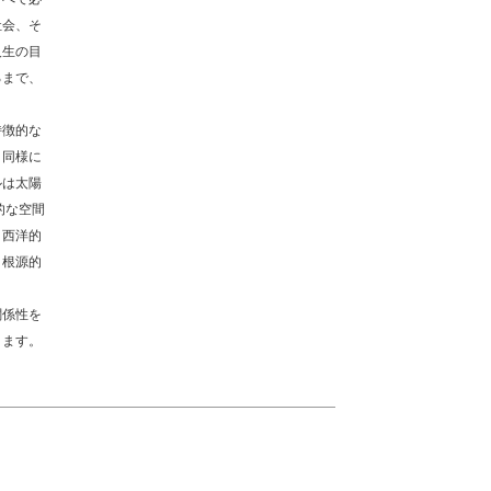
社会、そ
人生の目
るまで、
特徴的な
、同様に
ルは太陽
的な空間
。西洋的
、根源的
関係性を
ります。