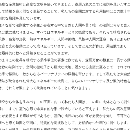
高度な産業技術と高度な文明を築いてきました。森羅万象の全てに法則を見いだす
して情報を絶え間なく更新することで、私たちの空間に対する利用技術はこの数十
倒的な飛躍を見せています。
様々な形で法則化する事象が存在する中で自然と人間を貫く唯一の法則は何かと言
れは数に他なりません。すべてはエネルギーとその振動であり、それらで構成され
天体、色彩や形状、熱やエネルギー、人間や鉱物、民族や人間の運命、ありとあら
は音と光の振動によって成り立っています。そして音と光の所作は、周波数であり
は最終的に数へと帰着させることができます。
つまりこの世界を構成する最小単位の要素は数であり、森羅万象の根底に一貫する
は数の法則です。空間の微粒子から巨大な大地、遥かなる山脈に至るまで、それぞ
比率で振動し、数からなるパーソナリティの様相を帯びます。そして私たちは大自
諸法が統合された偉大なエネルギーの大海に、自らのパーソナリティ及び数的特色
け、それらが数によって統御されていることに気づきます。
虚空から全体を生み出すこの宇宙において私たち人間は、この世に肉体となって誕
前に、すでに霊的な形で非局在的な形で浸透していると言えます。私たちの高次意
らが必要とする経験が何であるか、霊的な成長のために何が必要かを知り、不可欠
渚へと導く時間と空間に、特質的な周波数として、必然的かつ計画的に誕生します
私たちが誕生した年月日時と座標空間の数、及び姓名からもたらされる数の影響も