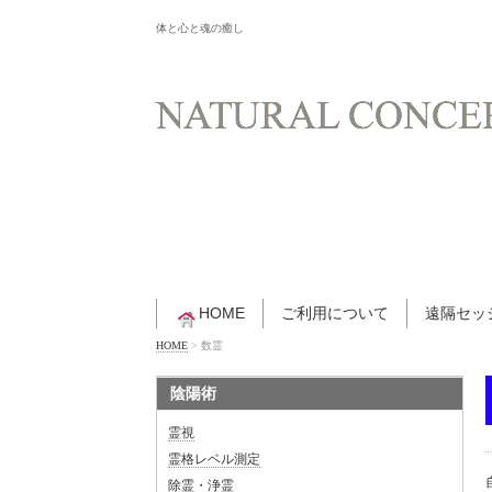
体と心と魂の癒し
HOME
ご利用について
遠隔セッ
HOME
>
数霊
陰陽術
霊視
霊格レベル測定
除霊・浄霊